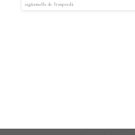
aigüamolls de l'empordà